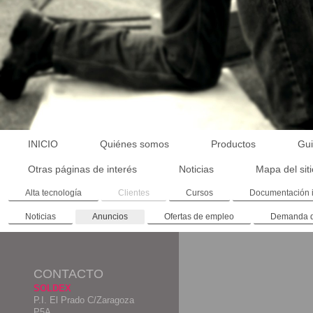
INICIO
Quiénes somos
Productos
Gui
Otras páginas de interés
Noticias
Mapa del sit
Alta tecnología
Clientes
Cursos
Documentación 
Noticias
Anuncios
Ofertas de empleo
Demanda 
CONTACTO
SOLDEX
P.I. El Prado C/Zaragoza
P5A.