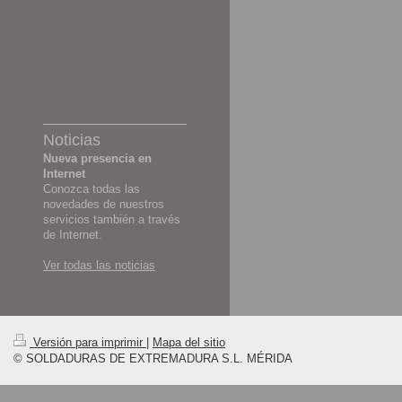
Noticias
Nueva presencia en
Internet
Conozca todas las
novedades de nuestros
servicios también a través
de Internet.
Ver todas las noticias
Versión para imprimir
|
Mapa del sitio
© SOLDADURAS DE EXTREMADURA S.L. MÉRIDA