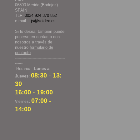
06800 Merida (Badajoz)
SPAIN
TLF
0034 924 370 852
e mail:
js@soldex.es
Si lo desea, también puede
ponerse en contacto con
nosotros a través de
nuestro
formulario de
contacto
.
----------------------------------------
------
Horario
: Lunes a
08:30
-
13:
Jueves:
30
16:00
-
19:00
07:00 -
Viernes:
14:00