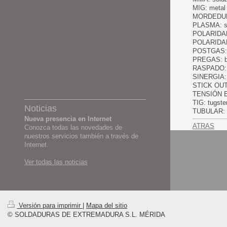
MIG: metal 
MORDEDURA: 
PLASMA: sol
POLARIDAD 
POLARIDAD 
POSTGAS: ba
PREGAS: ba
RASPADO: r
SINERGIA: i
STICK OUT :
TENSIÓN EN 
TIG: tugste
Noticias
TUBULAR: hi
Nueva presencia en Internet
ATRAS
Conozca todas las novedades de
nuestros servicios también a través de
Internet.
Ver todas las noticias
Versión para imprimir
|
Mapa del sitio
© SOLDADURAS DE EXTREMADURA S.L. MÉRIDA