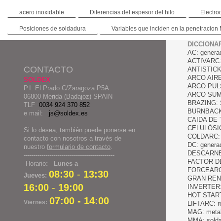
acero inoxidable
Diferencias del espesor del hilo
Electro
Posiciones de soldadura
Variables que inciden en la penetracion
DICCIONA
AC: generad
ACTIVARC: 
CONTACTO
ANTISTICK: 
ARCO AIRE: 
SOLDEX
ARCO PULSA
P.I. El Prado C/Zaragoza P5A.
ARCO SUM
06800 Merida (Badajoz) SPAIN
BRAZING: So
TLF
0034 924 370 852
BURNBACK: r
e mail:
js@soldex.es
CAIDA DE TE
CELULÓSICO
Si lo desea, también puede ponerse en
COLDARC: A
contacto con nosotros a través de
DC: generad
nuestro
formulario de contacto
.
DESCARNE: 
----------------------------------------------
FACTOR DE 
Horario
: Lunes a
FORCEARC: 
08:30
-
13:30
Jueves:
GRAN RENDI
16:00
-
19:00
INVERTER: s
HOT START:
07:00 - 14:00
Viernes:
LIFTARC: re
MAG: metal 
MMA: soldad