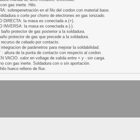
con gas inerte. Hilo.
sobrepenetración en el filo del cordon con material base.
dadura o corte por chorro de electrones en gas ionizado.
DIRECTA: la masa es conectada a (+).
INVERSA: la masa es conectada a (-).
ño protector de gas posterior a la soldadura.
ño protector de gas que precede a la soldadura.
ecurso de cebado por contacto.
ntegracion de parámetros para mejorar la soldabilidad.
 altura de la punta de contacto con respecto al cordon.
VACIO. valor en voltage de salida entre + y - sin carga.
no con gas inerte. Soldadura con o sin aportación.
lo hueco relleno de flux.