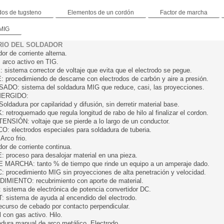
dos de tugsteno
Elementos de un cordón
Factor de marcha
 MIG
RIO DEL SOLDADOR
or de corriente alterna.
arco activo en TIG.
sistema corrector de voltaje que evita que el electrodo se pegue.
procedimiendo de descarne con electrodos de carbón y aire a presión.
DO: sistema del soldadura MIG que reduce, casi, las proyecciones.
ERGIDO:
ldadura por capilaridad y difusión, sin derretir material base.
etroquemado que regula longitud de rabo de hilo al finalizar el cordon.
NSIÓN: voltaje que se pierde a lo largo de un conductor.
: electrodos especiales para soldadura de tuberia.
rco frio.
or de corriente continua.
proceso para desalojar material en una pieza.
MARCHA: tanto % de tiempo que rinde un equipo a un amperaje dado.
procedimiento MIG sin proyecciones de alta penetración y velocidad.
MIENTO: recubrimiento con aporte de material.
istema de electrónica de potencia convertidor DC.
 sistema de ayuda al encendido del electrodo.
curso de cebado por contacto perpendicular.
con gas activo. Hilo.
ura manual de arco metálico. Electrodo.