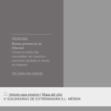
Noticias
Nueva presencia en
Internet
Conozca todas las
novedades de nuestros
servicios también a través
de Internet.
Ver todas las noticias
Versión para imprimir
|
Mapa del sitio
© SOLDADURAS DE EXTREMADURA S.L. MÉRIDA