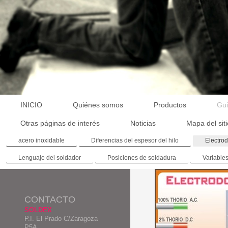
INICIO
Quiénes somos
Productos
Gui
Otras páginas de interés
Noticias
Mapa del sit
acero inoxidable
Diferencias del espesor del hilo
Electro
Lenguaje del soldador
Posiciones de soldadura
Variable
CONTACTO
SOLDEX
P.I. El Prado C/Zaragoza
P5A.