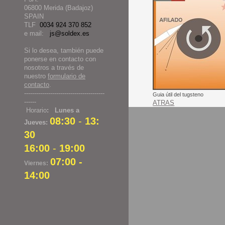
06800 Merida (Badajoz)
SPAIN
TLF
0034 924 370 852
e mail:
js@soldex.es
Si lo desea, también puede
ponerse en contacto con
nosotros a través de
nuestro
formulario de
contacto
.
----------------------------------------
Guia útil del tugsteno
------
ATRAS
Horario
: Lunes a
08:30
-
13:
Jueves:
30
16:00
-
19:00
07:00 -
Viernes:
14:00