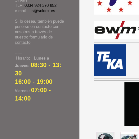
SPAIN
TLF
0034 924 370 852
e mail:
js@soldex.es
Si lo desea, también puede
ponerse en contacto con
nosotros a través de
nuestro
formulario de
contacto
.
----------------------------------------
------
Horario
: Lunes a
08:30
-
13:
Jueves:
30
16:00
-
19:00
07:00 -
Viernes:
14:00