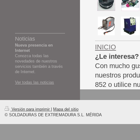
Noticias
Nueva presencia en
INICIO
Internet
¿Le interesa?
Conozca todas las
novedades de nuestros
Con mucho gust
servicios también a través
de Internet.
nuestros produ
Ver todas las noticias
852 o utilice n
Versión para imprimir
|
Mapa del sitio
© SOLDADURAS DE EXTREMADURA S.L. MÉRIDA