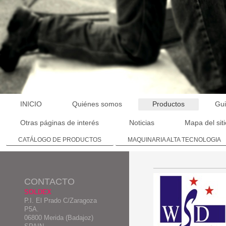
INICIO
Quiénes somos
Productos
Gui
Otras páginas de interés
Noticias
Mapa del sit
CATÁLOGO DE PRODUCTOS
MAQUINARIA ALTA TECNOLOGIA
CONTACTO
SOLDEX
P.I. El Prado C/Zaragoza
P5A.
06800 Merida (Badajoz)