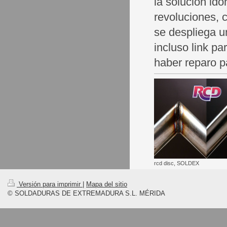
la solución idó
revoluciones, c
se despliega un
incluso link p
haber reparo pa
rcd disc, SOLDEX
Versión para imprimir
|
Mapa del sitio
© SOLDADURAS DE EXTREMADURA S.L. MÉRIDA