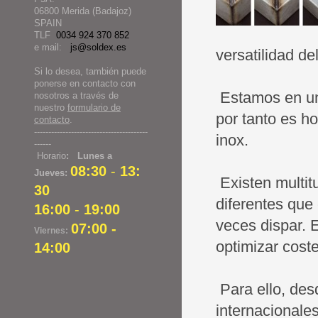
06800 Merida (Badajoz)
SPAIN
TLF
0034 924 370 852
e mail:
js@soldex.es
versatilidad d
Si lo desea, también puede
ponerse en contacto con
Estamos en una
nosotros a través de
nuestro
formulario de
por tanto es h
contacto
.
----------------------------------------
inox.
------
Horario
: Lunes a
08:30
-
13:
Jueves:
Existen multitu
30
diferentes que
16:00
-
19:00
veces dispar. 
07:00 -
Viernes:
optimizar cost
14:00
Para ello, de
internacionales