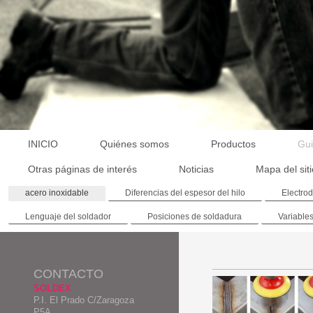
INICIO
Quiénes somos
Productos
Gui
Otras páginas de interés
Noticias
Mapa del sit
acero inoxidable
Diferencias del espesor del hilo
Electro
Lenguaje del soldador
Posiciones de soldadura
Variable
CONTACTO
SOLDEX
P.I. El Prado C/Zaragoza
P5A.