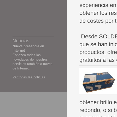
experiencia en 
obtener los res
de costes por 
Desde SOLDEX 
Noticias
que se han ini
Nueva presencia en
Internet
productos, ofr
Conozca todas las
gratuitos a la
novedades de nuestros
servicios también a través
de Internet.
Ver todas las noticias
obtener brillo 
redondo, o si b