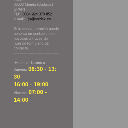
06800 Merida (Badajoz)
SPAIN
TLF
0034 924 370 852
e mail:
js@soldex.es
Si lo desea, también puede
ponerse en contacto con
nosotros a través de
nuestro
formulario de
contacto
.
----------------------------------------
------
Horario
: Lunes a
08:30
-
13:
Jueves:
30
16:00
-
19:00
07:00 -
Viernes:
14:00