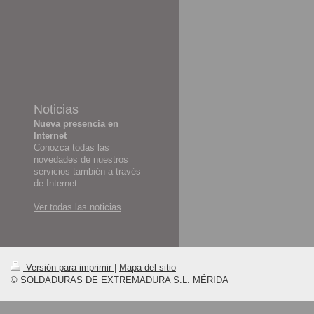
Noticias
Nueva presencia en
Internet
Conozca todas las
novedades de nuestros
servicios también a través
de Internet.
Ver todas las noticias
Versión para imprimir
|
Mapa del sitio
© SOLDADURAS DE EXTREMADURA S.L. MÉRIDA