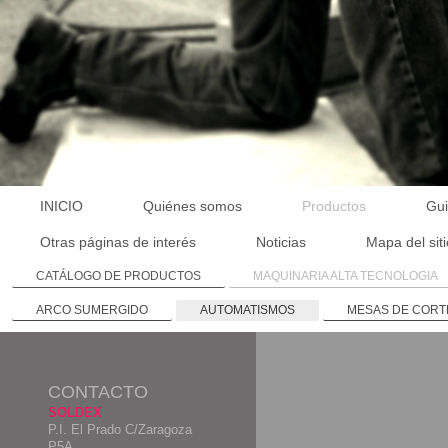
INICIO
Quiénes somos
Productos
Gui
Otras páginas de interés
Noticias
Mapa del sit
CATÁLOGO DE PRODUCTOS
MAQUINARIA ALTA TECNOLOGIA
ARCO SUMERGIDO
AUTOMATISMOS
MESAS DE CORT
CONTACTO
SOLDEX
P.I. El Prado C/Zaragoza
P5A.